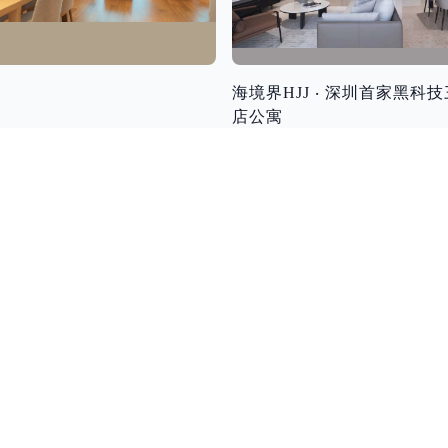
海境界HJJ ‧ 深圳首家黑科
店公寓
深圳湾