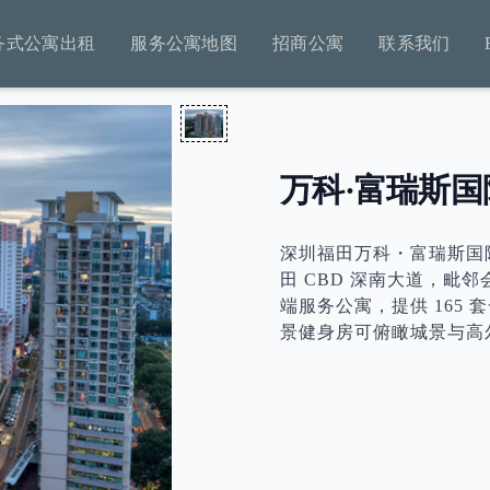
务式公寓出租
服务公寓地图
招商公寓
联系我们
万科·富瑞斯国
深圳福田万科・富瑞斯国际公寓（Fi
田 CBD 深南大道，毗
端服务公寓，提供 165
景健身房可俯瞰城景与高