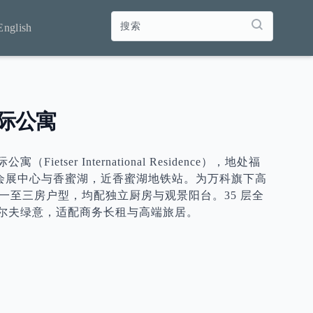
English
际公寓
etser International Residence），地处福
邻会展中心与香蜜湖，近香蜜湖地铁站。为万科旗下高
 套一至三房户型，均配独立厨房与观景阳台。35 层全
尔夫绿意，适配商务长租与高端旅居。