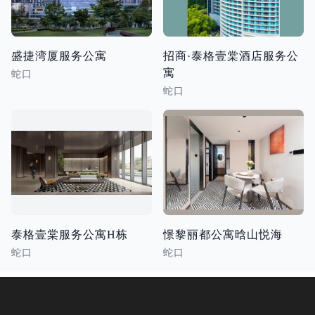
盛捷湾厦服务公寓
招商·泰格壹棠酒店服务公
寓
蛇口
蛇口
泰格壹棠服务公寓H栋
憬黎丽都公寓晗山悦海
蛇口
蛇口