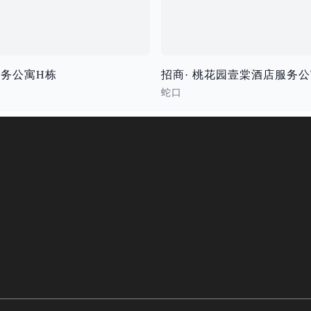
务公寓H栋
招商· 桃花园壹棠酒店服务
蛇口