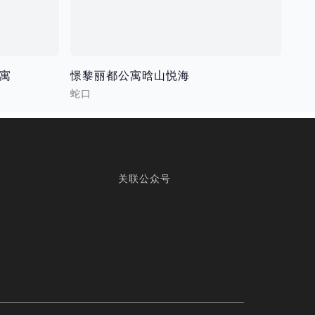
公寓
憬黎丽都公寓晗山悦海
蛇口
关联公众号