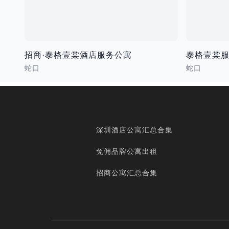
招商·泰格壹棠酒店服务公寓
泰格壹棠服
蛇口
蛇口
深圳酒店公寓汇总合集
免佣品牌公寓出租
招商公寓汇总合集