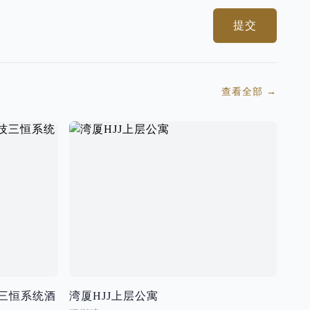
提交
查看全部
→
技三恒系统酒
湾厦HJJ上层公寓