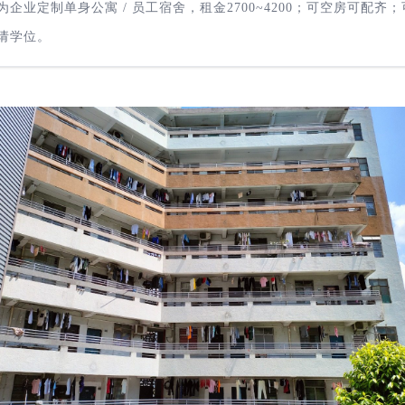
为企业定制单身公寓 / 员工宿舍，租金2700~4200；可空房可配齐；
请学位。