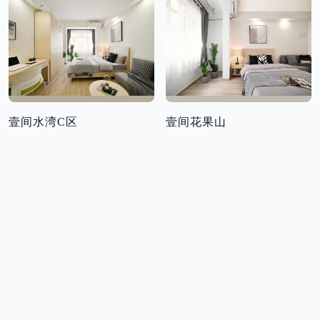
壹间水湾C区
壹间花果山