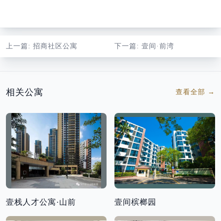
上一篇
: 招商社区公寓
下一篇
: 壹间·前湾
相关公寓
查看全部
→
壹栈人才公寓·山前
壹间槟榔园