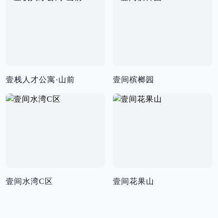
壹栈人才公寓·山前
壹间槟榔园
壹间水湾C区
壹间花果山